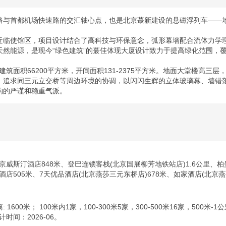
路与首都机场快速路的交汇轴心点，也是北京蕞新建设的悬磁浮列车――地
近临使馆区，项目设计结合了高科技与环保意念，弧形幕墙配合流体力学
然能源，是现今“绿色建筑”的蕞佳体现大厦设计致力于提高绿化范围，覆
建筑面积66200平方米，开间面积131-2375平方米。地面大堂楼高
，追求同三元立交桥等周边环境的协调，以闪闪生辉的立体玻璃幕、墙错
构的严谨和稳重气派。
京威斯汀酒店848米、登巴连锁客栈(北京国展柳芳地铁站店)1.6公里、柏
阁酒店505米、7天优品酒店(北京燕莎三元东桥店)678米、如家酒店(北京燕
1600米； 100米内1家，100-300米5家，300-500米16家，500米
时间：2026-06。