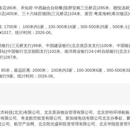
路店)86米、禾知府·中西融合自助餐(除胖安粮三元桥店)285米、赣悦汤厨
桥店)405米、三十六味匠猪蹄(三元桥店)104米、唐宫·粤菜海鲜(希尔顿店
1700米； 100米内1家，100-300米16家，300-500米25家，500
017。统计时间：2026-06。
助银行(三元桥支行)99米、中国建设银行(北京燕莎东支行)100米、中国银
益驿站(中国银行北京朝阳支行)102米、南洋商业银行24小时自助银行(北京
行)287米。
，最远距离: 2000米； 100米内3家，100-300米6家，300-500米
行9家。统计时间：2026-06。
城市科技(北京)有限公司、北京美辰物业管理有限公司、北京舒特环球检验
集团有限公司、奇龙航空租赁有限公司、新加坡电信有限公司北京办事处、
统公司、航空产业网、北京阳光盛和投资管理有限公司、北京华陆投资管