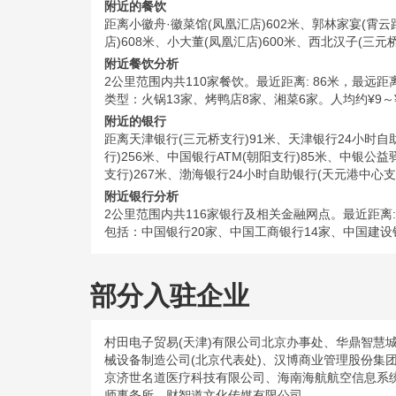
附近的餐饮
距离小徽舟·徽菜馆(凤凰汇店)602米、郭林家宴(霄云
店)608米、小大董(凤凰汇店)600米、西北汉子(三元
附近餐饮分析
2公里范围内共110家餐饮。最近距离: 86米，最远距离: 
类型：火锅13家、烤鸭店8家、湘菜6家。人均约¥9～¥1
附近的银行
距离天津银行(三元桥支行)91米、天津银行24小时自
行)256米、中国银行ATM(朝阳支行)85米、中银公
支行)267米、渤海银行24小时自助银行(天元港中心支
附近银行分析
2公里范围内共116家银行及相关金融网点。最近距离: 85米
包括：中国银行20家、中国工商银行14家、中国建设银
部分入驻企业
村田电子贸易(天津)有限公司北京办事处、华鼎智慧
械设备制造公司(北京代表处)、汉博商业管理股份
京济世名道医疗科技有限公司、海南海航航空信息系
师事务所、财智道文化传媒有限公司。