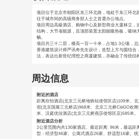
项目位于北京市朝阳区东三环北路，地处于东三环北
往于城市间的高级商务部人士之首選办公地点。
项目周边高級酒店、购物中心及新型商业大厦林立，
结构，大节省能源，且顶部装置太阳能吸热板，吸纳天
畅。
项目共三十二层，楼高一百一十米，占地1.3公顷，总
香港建筑设计师严讯奇先生设计，造型上方与圆结合
法，表达出新世纪理想之商厦建筑，亦融会了传统结
周边信息
附近的酒店
距离欣怡酒店(北京三元桥地铁站使馆区店)109米、北
宿(北京国展三元桥店)968米、北京三元桥CitiGO欢
米、汉庭优佳酒店(北京三元桥燕莎使馆区店)585米。
附近酒店分析
2公里范围内共130家酒店。最近距离: 96米，最远距离: 
型：经济型46家、公寓式酒店26家、舒适型16家。统计