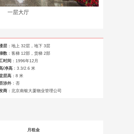
一层大厅
楼层
：地上 32层，地下 3层
梯数
：客梯 12部，货梯 2部
工时间
：1996年12月
高/净高
：3.3/2.6 米
堂层高
：8 米
否涉外
：否
发商
：北京南银大厦物业管理公司
月租金