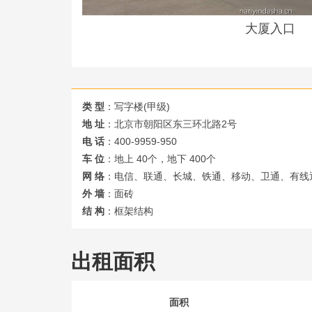
大厦入口
类 型
：写字楼(甲级)
地 址
：北京市朝阳区东三环北路2号
电 话
：400-9959-950
车 位
：地上 40个，地下 400个
网 络
：电信、联通、长城、铁通、移动、卫通、有线
外 墙
：面砖
结 构
：框架结构
出租面积
面积