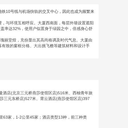
铁10号线与机场快轨的交叉中心，因此也成为频繁来
理，与环境互相呼应。大厦西南面，每层外墙设置遮阳
盖率达32%，使用户似置身于绿园之中，倍感身心舒
三层，瑰丽堂煌，充份显出其高尚格调及时代气息。大厦由
落有致的窗框分格、大出挑飞檐等建筑材料和设计手
曼酒店(北京三元桥燕莎使馆区店)516米、西柚青年旅
莎三元东桥店)527米、霄云酒店(燕莎使馆区店)397
-1公里63家，1-2公里45家；酒店类型13种，前三种类