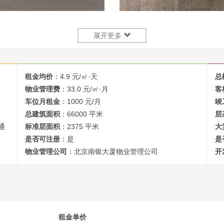
展开更多
租金均价
：4.9 元/㎡·天
总
物业管理费
：33.0 元/㎡·月
客
车位月租金
：1000 元/月
竣
总建筑面积
：66000 平米
层
通
标准层面积
：2375 平米
大
是否可注册
：是
是
物业管理公司
：北京南银大厦物业管理公司
开
租金单价