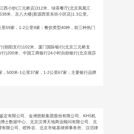
江西小炒(三元桥店)312米、绿茶餐厅(北京凤凰汇
)638米、京八大楼(新源西里东街小区店)1.3公里。
米-1公里59家，1-2公里9家；餐饮类型40种，前三种热门
行(朝阳支行)102米、厦门国际银行(北京三元桥支
分行)200米、中国工商银行24小时自助银行(北京燕莎
3家，500米-1公里37家，1-2公里67家；主要银行品牌
鉴定有限公司、金洲慈航集团股份有限公司、KHS机
鹏博士数据中心、北京汉博天地商业顾问有限公司、北
理有限公司、瞪羚谷、北京市铭基律师事务所、汉滔律