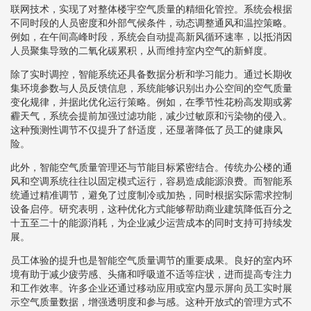
联网技术，实现了对整体楼宇空气质量的精细化管控。系统会根据
不同时段的人员密度和外部气候条件，动态调整通风和温控策略。
例如，在午间高峰时段，系统会自动提高新风循环速率，以抵消因
人员聚集导致的二氧化碳累积，从而维持室内空气的新鲜度。
除了实时调控，智能系统还具备数据分析和学习能力。通过长期收
集环境参数与人员反馈信息，系统能够识别出办公空间的空气质量
变化规律，并据此优化运行策略。例如，在季节性花粉高发期或雾
霾天气，系统会提前加强过滤功能，减少过敏原和污染物的侵入。
这种预测性调节不仅提升了舒适度，还显著降低了员工的健康风
险。
此外，智能空气质量管理还与节能目标紧密结合。传统办公楼的通
风和空调系统往往以固定模式运行，容易造成能源浪费。而智能系
统通过精准调节，避免了过度制冷或加热，同时根据实际需求控制
设备启停。研究表明，这种优化方式能够帮助商业建筑降低百分之
十五至二十的能源消耗，为企业减少运营成本的同时支持可持续发
展。
员工体验的提升也是智能空气质量调节的重要成果。良好的室内环
境有助于减少疲劳感、头痛和呼吸道不适等症状，进而提高专注力
和工作效率。许多企业还通过移动应用或室内显示屏向员工实时展
示空气质量数据，增强透明度和参与感。这种开放式的管理方式不