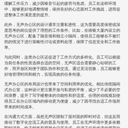
缓解工作压力，减少因噪音引起的疲劳与焦虑。员工在这样环境
中，能够更好地调整情绪，保持良好的心态面对工作挑战，进而促
进整体工作满意度的提升。
此外，无声办公区的设计通常注重私密性，这为需要高度保密或深
度思考的岗位提供了理想的工作条件。比如，在南银大厦内设立的
无声办公区，配备了隔音墙和独立小隔间，使得员工能够在不被打
扰的情况下进行策略性讨论或资料处理，保障了信息安全和工作效
率。
与此同时，这类办公区还促进了工作方式的多样化。员工可以根据
当前任务的性质选择合适的空间，无声区适合需要静心钻研的工
作，而开放区则便于团队协作和交流。通过灵活切换，员工能够更
好地管理时间和精力，实现高效的任务衔接。
无声办公区的布局设计也带来了空间利用率的优化。相比传统隔间
式办公室，这种设计更注重开放与私密的平衡，减少了不必要的空
间浪费，提升了写字楼整体的功能性和舒适度。合理的动线规划使
得员工在办公区域内的移动更为便捷，减少了因寻找合适工作场所
带来的时间成本。
在沟通方式方面，虽然无声区限制了面对面的即时对话，但这反而
推动了数字化交流工具的普及与使用。员工在无声环境中更多依赖
即时消息、电子邮件和视频会议等方式，促进了信息传递的规范化