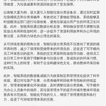
理难度，为垃圾减量和资源回收提供了坚实保障。
以南银大厦为例，该大厦引入智能垃圾分类设备后，通过实时监测
垃圾桶状态和分类准确率，有效优化了废物处理链条。系统能够及
时提醒清运部门进行垃圾收集，避免垃圾溢出而产生的环境卫生问
题。此外，智能系统通过数据分析反馈，帮助物业管理方调整垃圾
投放点布局和投放时间，进一步提升了资源利用效率和办公环境的
整洁度，从而助力绿色办公理念的落实。
从可持续发展的视角出发，智能垃圾分类系统不仅推动了资源的循
环再利用，减少了填埋和焚烧带来的环境负担，还促进了写字楼内
员工环保意识的提升。系统的交互界面和投放指导功能，使得员工
在日常工作中更易于理解和参与垃圾分类，形成良好的环保习惯。
这种行为上的转变，有助于企业构建绿色文化，推动整体环保目标
的实现。
此外，智能系统的数据集成能力为政策制定和管理优化提供了科学
依据。通过对垃圾产生量、分类准确率和回收率等指标的持续监
控，管理者能够量化环保成效，及时调整垃圾分类策略。写字楼作
为办公人员集中的场所，其垃圾管理水平的提升对城市整体环境改
善具有示范效应。智能化手段的引入，增强了管理透明度和执行
力，促进了可持续管理体系的完善。