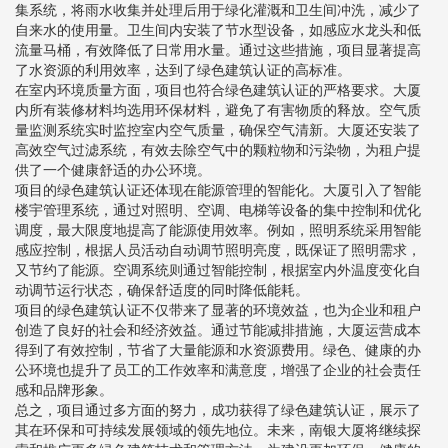
集系统，将雨水收集并处理后用于绿化灌溉和卫生间冲洗，减少了
自来水的使用量。卫生间内安装了节水型设备，如感应水龙头和低
流量马桶，有效降低了日常用水量。通过这些措施，项目显著提高
了水资源的利用效率，达到了绿色建筑认证的高标准。
在室内环境质量方面，项目也符合绿色建筑认证的严格要求。大厦
内所有装修材料均选用环保材料，避免了有害物质的释放。空气质
量监测系统实时监控室内空气质量，确保空气清新。大厦还安装了
高效空气过滤系统，有效去除空气中的颗粒物和污染物，为租户提
供了一个健康舒适的办公环境。
项目的绿色建筑认证还体现在能源管理的智能化。大厦引入了智能
楼宇管理系统，通过对照明、空调、电梯等设备的集中控制和优化
调度，最大限度地提高了能源使用效率。例如，照明系统采用智能
感应控制，根据人员活动自动调节照明亮度，既保证了照明需求，
又节约了能源。空调系统则通过智能控制，根据室内外温度变化自
动调节运行状态，确保舒适度的同时降低能耗。
项目的绿色建筑认证不仅带来了显著的环境效益，也为企业和租户
创造了良好的社会和经济效益。通过节能减排措施，大厦运营成本
得到了有效控制，节省了大量能源和水资源费用。绿色、健康的办
公环境也提升了员工的工作效率和满意度，增强了企业的社会责任
感和品牌形象。
总之，项目通过多方面的努力，成功获得了绿色建筑认证，展示了
其在环保和可持续发展领域的领先地位。未来，南银大厦将继续探